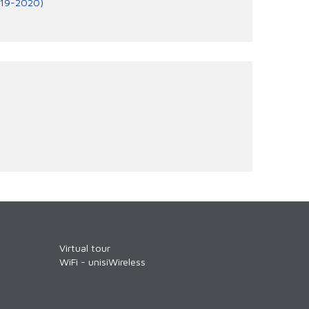
2019-2020)
Virtual tour
WiFi - unisiWireless