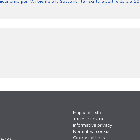
onomia per l'Ambiente e la Sostenibilità (iscritti a partire da a.a. 
Mappa del sito
Tutte le novità
Informativa privacy
Normativa cookie
Cookie settings
12-13)