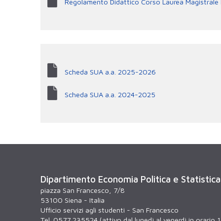
Regolamento Didattico Corso Laurea Magistrale Ec
Scheda SUA a.a. 2025-2026
Scheda SUA a.a. 2024-2025
Dipartimento Economia Politica e Statistica
piazza San Francesco, 7/8
53100 Siena - Italia
Ufficio servizi agli studenti - San Francesco
Tel. 0577 235524 (attivo dal lunedì al venerdì in orario 